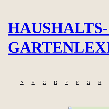
Zum
Inhalt
HAUSHALTS-
springen
GARTENLEX
A
B
C
D
E
F
G
H