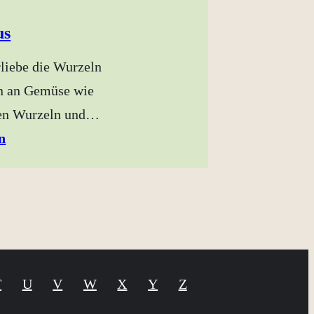
us
liebe die Wurzeln
n an Gemüse wie
den Wurzeln und…
n
T
U
V
W
X
Y
Z