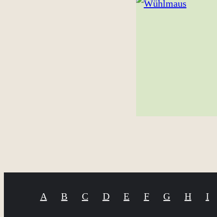
A
B
C
D
E
F
G
H
I