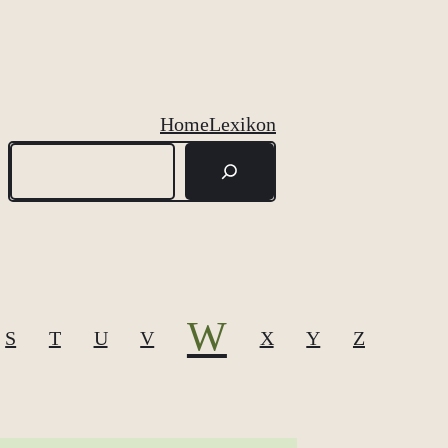
Home
Lexikon
Suchen
W
S
T
U
V
X
Y
Z