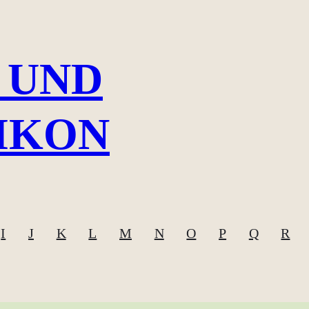
 UND
IKON
I
J
K
L
M
N
O
P
Q
R