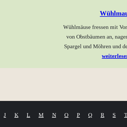
Wühlma
Wühlmäuse fressen mit Vor
von Obstbäumen an, nage
Spargel und Möhren und 
weiterlese
J
K
L
M
N
O
P
Q
R
S