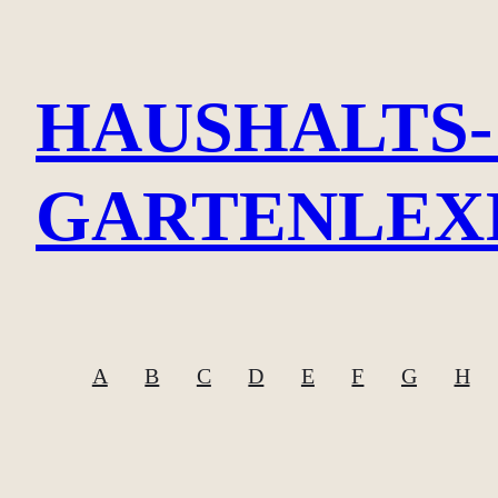
Zum
Inhalt
HAUSHALTS-
springen
GARTENLEX
A
B
C
D
E
F
G
H