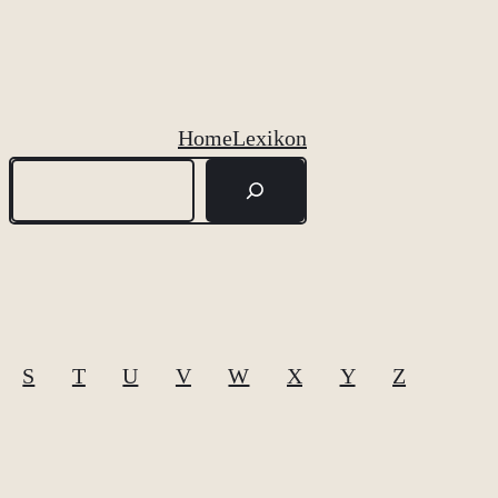
Home
Lexikon
Suchen
S
T
U
V
W
X
Y
Z