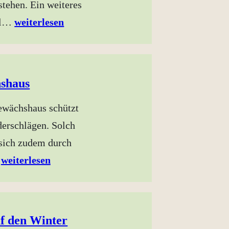
stehen. Ein weiteres
al…
weiterlesen
hshaus
ewächshaus schützt
derschlägen. Solch
sich zudem durch
…
weiterlesen
f den Winter