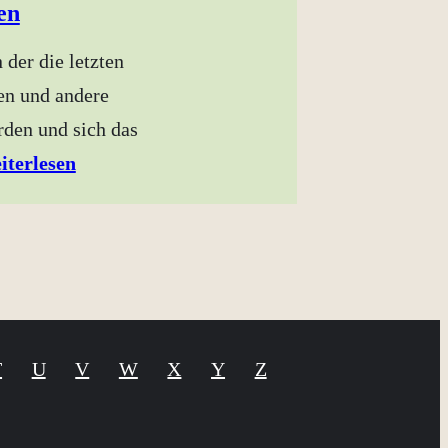
en
n der die letzten
en und andere
den und sich das
iterlesen
T
U
V
W
X
Y
Z