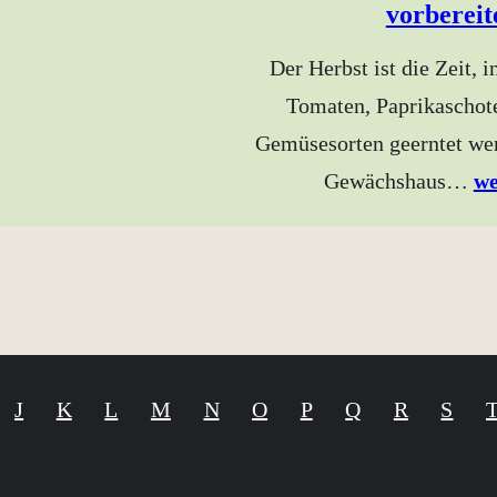
vorbereit
Der Herbst ist die Zeit, i
Tomaten, Paprikaschot
Gemüsesorten geerntet wer
Gewächshaus…
we
J
K
L
M
N
O
P
Q
R
S