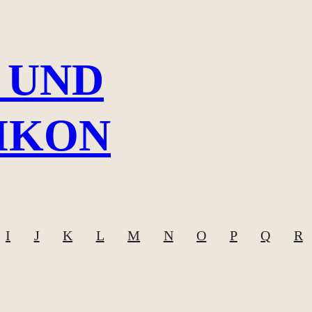
 UND
IKON
I
J
K
L
M
N
O
P
Q
R