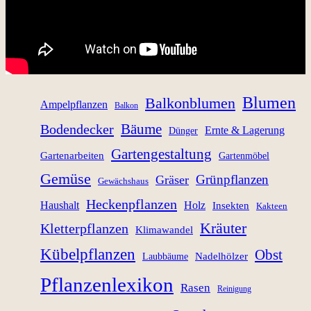
Blumen
Balkonblumen
Ampelpflanzen
Balkon
Bäume
Bodendecker
Ernte & Lagerung
Dünger
Gartengestaltung
Gartenarbeiten
Gartenmöbel
Gemüse
Grünpflanzen
Gräser
Gewächshaus
Heckenpflanzen
Haushalt
Holz
Insekten
Kakteen
Kräuter
Kletterpflanzen
Klimawandel
Kübelpflanzen
Obst
Nadelhölzer
Laubbäume
Pflanzenlexikon
Rasen
Reinigung