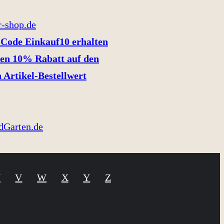
Code Einkauf10 erhalten
en 10% Rabatt auf den
 Artikel-Bestellwert
U
V
W
X
Y
Z