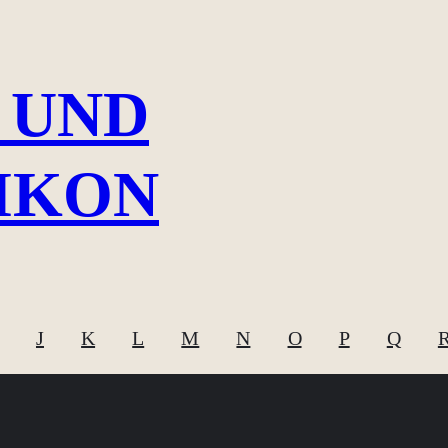
 UND
IKON
J
K
L
M
N
O
P
Q