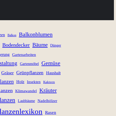
Balkonblumen
zen
Balkon
Bäume
Bodendecker
Dünger
gerung
Gartenarbeiten
staltung
Gemüse
Gartenmöbel
Grünpflanzen
Gräser
Haushalt
lanzen
Holz
Insekten
Kakteen
Kräuter
lanzen
Klimawandel
lanzen
Nadelhölzer
Laubbäume
lanzenlexikon
Rasen