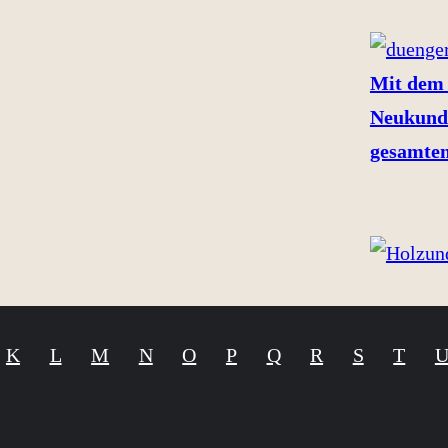
Mit dem 
Neukund
gesamten
K
L
M
N
O
P
Q
R
S
T