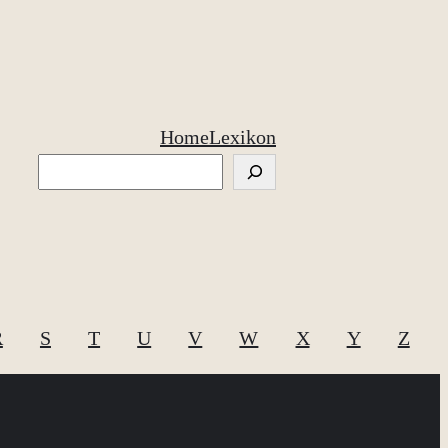
Home
Lexikon
Suchen
R
S
T
U
V
W
X
Y
Z