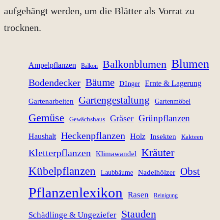
aufgehängt werden, um die Blätter als Vorrat zu
trocknen.
Blumen
Balkonblumen
Ampelpflanzen
Balkon
Bäume
Bodendecker
Ernte & Lagerung
Dünger
Gartengestaltung
Gartenarbeiten
Gartenmöbel
Gemüse
Grünpflanzen
Gräser
Gewächshaus
Heckenpflanzen
Haushalt
Holz
Insekten
Kakteen
Kräuter
Kletterpflanzen
Klimawandel
Kübelpflanzen
Obst
Nadelhölzer
Laubbäume
Pflanzenlexikon
Rasen
Reinigung
Stauden
Schädlinge & Ungeziefer