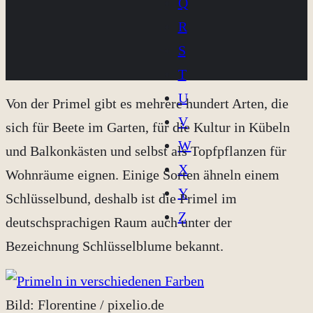
Q
R
S
T
U
Von der Primel gibt es mehrere hundert Arten, die
V
sich für Beete im Garten, für die Kultur in Kübeln
W
und Balkonkästen und selbst als Topfpflanzen für
X
Wohnräume eignen. Einige Sorten ähneln einem
Y
Schlüsselbund, deshalb ist die Primel im
Z
deutschsprachigen Raum auch unter der
Bezeichnung Schlüsselblume bekannt.
Bild: Florentine / pixelio.de