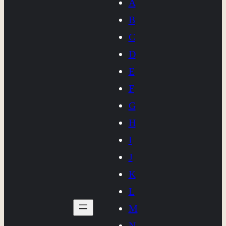
A
B
C
D
E
F
G
H
I
J
K
L
M
N