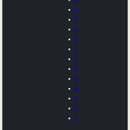
O
P
Q
R
S
T
U
V
W
X
Y
Z