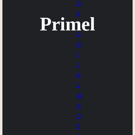
D
E
Primel
F
G
H
I
J
K
L
M
N
O
P