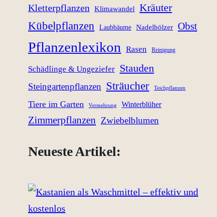
Kräuter
Kletterpflanzen
Klimawandel
Kübelpflanzen
Obst
Nadelhölzer
Laubbäume
Pflanzenlexikon
Rasen
Reinigung
Stauden
Schädlinge & Ungeziefer
Sträucher
Steingartenpflanzen
Teichpflanzen
Tiere im Garten
Winterblüher
Vermehrung
Zimmerpflanzen
Zwiebelblumen
Neueste Artikel: