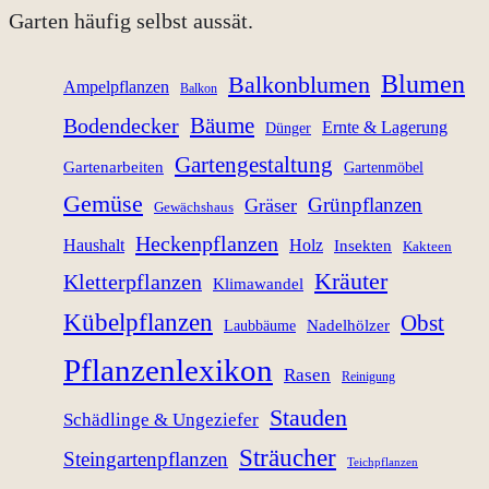
Garten häufig selbst aussät.
Blumen
Balkonblumen
Ampelpflanzen
Balkon
Bäume
Bodendecker
Ernte & Lagerung
Dünger
Gartengestaltung
Gartenarbeiten
Gartenmöbel
Gemüse
Grünpflanzen
Gräser
Gewächshaus
Heckenpflanzen
Haushalt
Holz
Insekten
Kakteen
Kräuter
Kletterpflanzen
Klimawandel
Kübelpflanzen
Obst
Nadelhölzer
Laubbäume
Pflanzenlexikon
Rasen
Reinigung
Stauden
Schädlinge & Ungeziefer
Sträucher
Steingartenpflanzen
Teichpflanzen