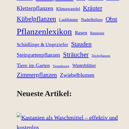
Kräuter
Kletterpflanzen
Klimawandel
Kübelpflanzen
Obst
Nadelhölzer
Laubbäume
Pflanzenlexikon
Rasen
Reinigung
Stauden
Schädlinge & Ungeziefer
Sträucher
Steingartenpflanzen
Teichpflanzen
Tiere im Garten
Winterblüher
Vermehrung
Zimmerpflanzen
Zwiebelblumen
Neueste Artikel: