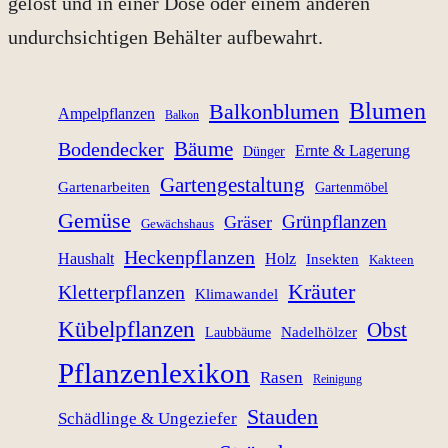
gelöst und in einer Dose oder einem anderen
undurchsichtigen Behälter aufbewahrt.
Blumen
Balkonblumen
Ampelpflanzen
Balkon
Bäume
Bodendecker
Ernte & Lagerung
Dünger
Gartengestaltung
Gartenarbeiten
Gartenmöbel
Gemüse
Grünpflanzen
Gräser
Gewächshaus
Heckenpflanzen
Haushalt
Holz
Insekten
Kakteen
Kräuter
Kletterpflanzen
Klimawandel
Kübelpflanzen
Obst
Nadelhölzer
Laubbäume
Pflanzenlexikon
Rasen
Reinigung
Stauden
Schädlinge & Ungeziefer