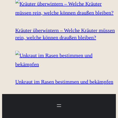
Kräuter überwintern – Welche Kräuter müssen
rein, welche können draußen bleiben?
Unkraut im Rasen bestimmen und bekämpfen