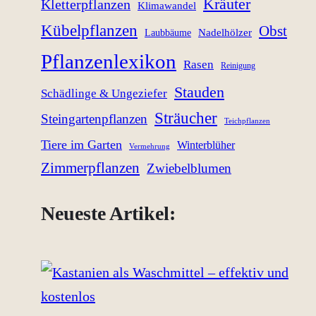
Kräuter
Kletterpflanzen
Klimawandel
Kübelpflanzen
Obst
Nadelhölzer
Laubbäume
Pflanzenlexikon
Rasen
Reinigung
Stauden
Schädlinge & Ungeziefer
Sträucher
Steingartenpflanzen
Teichpflanzen
Tiere im Garten
Winterblüher
Vermehrung
Zimmerpflanzen
Zwiebelblumen
Neueste Artikel: