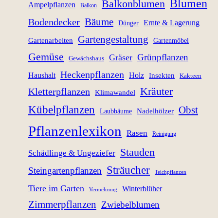
Blumen
Balkonblumen
Ampelpflanzen
Balkon
Bäume
Bodendecker
Ernte & Lagerung
Dünger
Gartengestaltung
Gartenarbeiten
Gartenmöbel
Gemüse
Grünpflanzen
Gräser
Gewächshaus
Heckenpflanzen
Haushalt
Holz
Insekten
Kakteen
Kräuter
Kletterpflanzen
Klimawandel
Kübelpflanzen
Obst
Nadelhölzer
Laubbäume
Pflanzenlexikon
Rasen
Reinigung
Stauden
Schädlinge & Ungeziefer
Sträucher
Steingartenpflanzen
Teichpflanzen
Tiere im Garten
Winterblüher
Vermehrung
Zimmerpflanzen
Zwiebelblumen