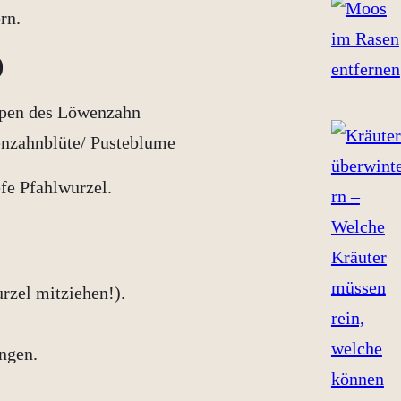
rn.
)
efe Pfahlwurzel.
rzel mitziehen!).
ngen.