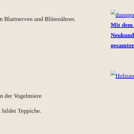
en Blattnerven und Blütenähren.
Mit dem 
Neukund
gesamten
 bildet Teppiche.