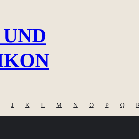
 UND
IKON
J
K
L
M
N
O
P
Q