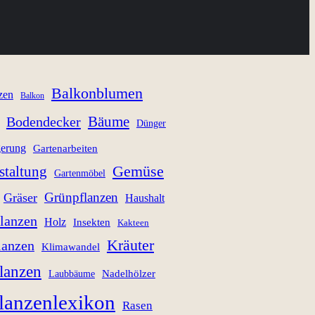
Balkonblumen
zen
Balkon
Bäume
Bodendecker
Dünger
gerung
Gartenarbeiten
staltung
Gemüse
Gartenmöbel
Grünpflanzen
Gräser
Haushalt
lanzen
Holz
Insekten
Kakteen
Kräuter
lanzen
Klimawandel
lanzen
Nadelhölzer
Laubbäume
lanzenlexikon
Rasen