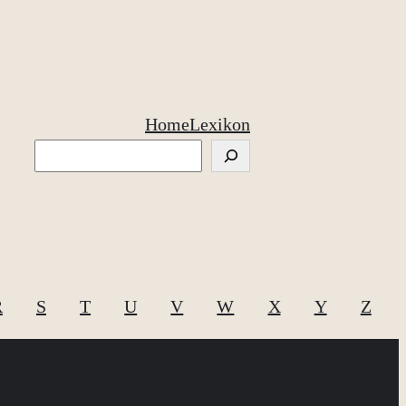
Home
Lexikon
Suchen
R
S
T
U
V
W
X
Y
Z