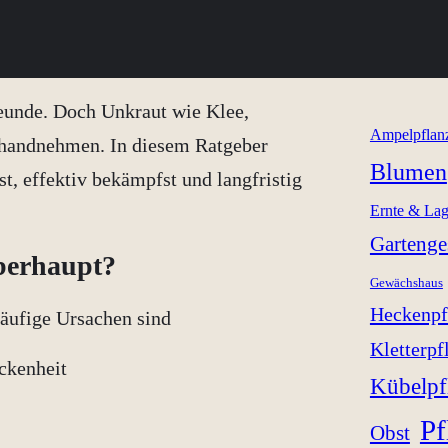
freunde. Doch Unkraut wie Klee,
Ampelpflan
rhandnehmen. In diesem Ratgeber
Blumen
t, effektiv bekämpfst und langfristig
Ernte & La
Gartenge
berhaupt?
Gewächshaus
Heckenpf
Häufige Ursachen sind
Kletterpf
ckenheit
Kübelpf
Pf
Obst