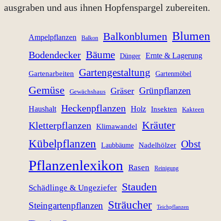
ausgraben und aus ihnen Hopfenspargel zubereiten.
Blumen
Balkonblumen
Ampelpflanzen
Balkon
Bäume
Bodendecker
Ernte & Lagerung
Dünger
Gartengestaltung
Gartenarbeiten
Gartenmöbel
Gemüse
Grünpflanzen
Gräser
Gewächshaus
Heckenpflanzen
Haushalt
Holz
Insekten
Kakteen
Kräuter
Kletterpflanzen
Klimawandel
Kübelpflanzen
Obst
Nadelhölzer
Laubbäume
Pflanzenlexikon
Rasen
Reinigung
Stauden
Schädlinge & Ungeziefer
Sträucher
Steingartenpflanzen
Teichpflanzen