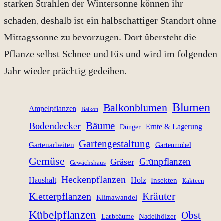
starken Strahlen der Wintersonne können ihr
schaden, deshalb ist ein halbschattiger Standort ohne
Mittagssonne zu bevorzugen. Dort übersteht die
Pflanze selbst Schnee und Eis und wird im folgenden
Jahr wieder prächtig gedeihen.
Blumen
Balkonblumen
Ampelpflanzen
Balkon
Bäume
Bodendecker
Ernte & Lagerung
Dünger
Gartengestaltung
Gartenarbeiten
Gartenmöbel
Gemüse
Grünpflanzen
Gräser
Gewächshaus
Heckenpflanzen
Haushalt
Holz
Insekten
Kakteen
Kräuter
Kletterpflanzen
Klimawandel
Kübelpflanzen
Obst
Nadelhölzer
Laubbäume