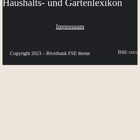
Haushalts- und Gartenlexikon
Impressum
Bild: cocop
Copyright 2023 – Riverbank FSE theme