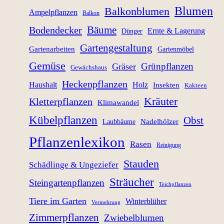
Blumen
Balkonblumen
Ampelpflanzen
Balkon
Bäume
Bodendecker
Ernte & Lagerung
Dünger
Gartengestaltung
Gartenarbeiten
Gartenmöbel
Gemüse
Grünpflanzen
Gräser
Gewächshaus
Heckenpflanzen
Haushalt
Holz
Insekten
Kakteen
Kräuter
Kletterpflanzen
Klimawandel
Kübelpflanzen
Obst
Nadelhölzer
Laubbäume
Pflanzenlexikon
Rasen
Reinigung
Stauden
Schädlinge & Ungeziefer
Sträucher
Steingartenpflanzen
Teichpflanzen
Tiere im Garten
Winterblüher
Vermehrung
Zimmerpflanzen
Zwiebelblumen