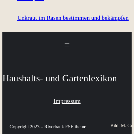
Unkraut im Rasen bestimmen und bekämpfen
Haushalts- und Gartenlexikon
Impressum
Bild: M. Gr
Copyright 2023 – Riverbank FSE theme