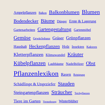
Blumen
Balkonblumen
Ampelpflanzen
Balkon
Bäume
Bodendecker
Ernte & Lagerung
Dünger
Gartengestaltung
Gartenarbeiten
Gartenmöbel
Gemüse
Grünpflanzen
Gräser
Gewächshaus
Heckenpflanzen
Haushalt
Holz
Insekten
Kakteen
Kräuter
Kletterpflanzen
Klimawandel
Kübelpflanzen
Obst
Nadelhölzer
Laubbäume
Pflanzenlexikon
Rasen
Reinigung
Stauden
Schädlinge & Ungeziefer
Sträucher
Steingartenpflanzen
Teichpflanzen
Tiere im Garten
Winterblüher
Vermehrung