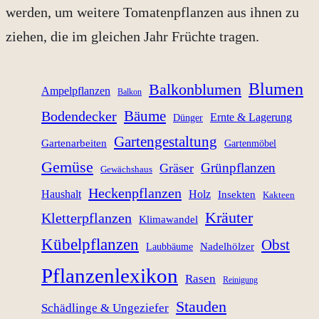
werden, um weitere Tomatenpflanzen aus ihnen zu
ziehen, die im gleichen Jahr Früchte tragen.
Blumen
Balkonblumen
Ampelpflanzen
Balkon
Bäume
Bodendecker
Ernte & Lagerung
Dünger
Gartengestaltung
Gartenarbeiten
Gartenmöbel
Gemüse
Grünpflanzen
Gräser
Gewächshaus
Heckenpflanzen
Haushalt
Holz
Insekten
Kakteen
Kräuter
Kletterpflanzen
Klimawandel
Kübelpflanzen
Obst
Nadelhölzer
Laubbäume
Pflanzenlexikon
Rasen
Reinigung
Stauden
Schädlinge & Ungeziefer