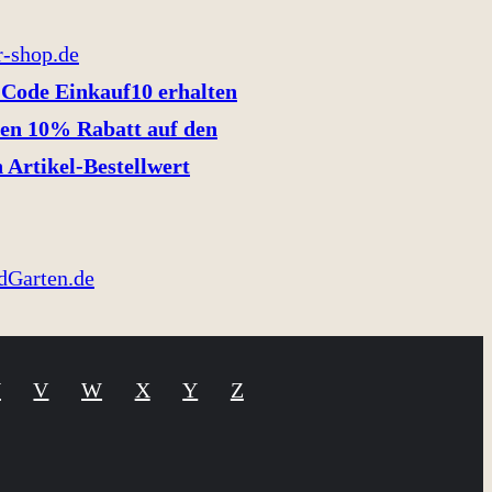
Code Einkauf10 erhalten
en 10% Rabatt auf den
 Artikel-Bestellwert
U
V
W
X
Y
Z