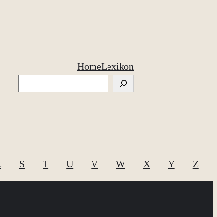
Home
Lexikon
Suchen
R
S
T
U
V
W
X
Y
Z