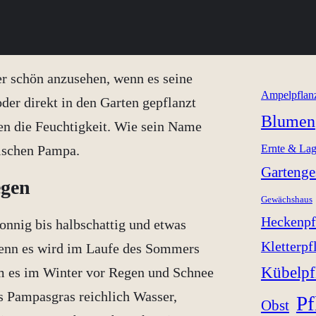
r schön anzusehen, wenn es seine
Ampelpflan
der direkt in den Garten gepflanzt
Blumen
en die Feuchtigkeit. Wie sein Name
nischen Pampa.
Ernte & La
Gartenge
egen
Gewächshaus
Heckenpf
onnig bis halbschattig und etwas
Kletterpf
denn es wird im Laufe des Sommers
Kübelpf
dem es im Winter vor Regen und Schnee
as Pampasgras reichlich Wasser,
Pf
Obst