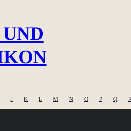
 UND
IKON
J
K
L
M
N
O
P
Q