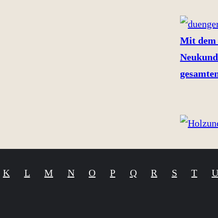
Mit dem 
Neukund
gesamten
K
L
M
N
O
P
Q
R
S
T