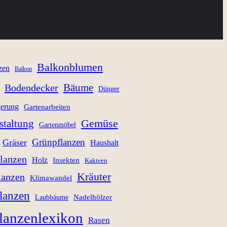
Balkonblumen
zen
Balkon
Bäume
Bodendecker
Dünger
gerung
Gartenarbeiten
staltung
Gemüse
Gartenmöbel
Grünpflanzen
Gräser
Haushalt
lanzen
Holz
Insekten
Kakteen
Kräuter
lanzen
Klimawandel
lanzen
Nadelhölzer
Laubbäume
lanzenlexikon
Rasen