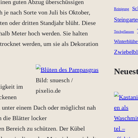
r einen guten Abzug überschüssigen
Sc
Reinigung
 je nach Sorte von Juli bis Oktober,
Steingart
ten oder dritten Standjahr blüht. Diese
halb Meter hoch werden. Sie halten
Teichpflanzen
Winterblühe
etrocknet werden, um sie als Dekoration
Zwiebelb
Neuest
Bild: snuesch /
tigkeit im
pixelio.de
ockenen
n unter einem Dach oder möglichst nah
 die Blätter locker
 Bereich zu schützen. Der Kübel