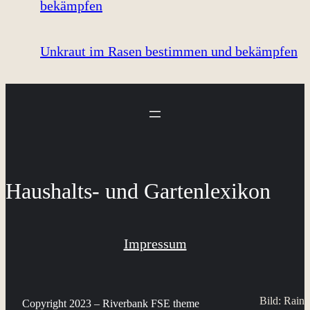
Unkraut im Rasen bestimmen und bekämpfen
Haushalts- und Gartenlexikon
Impressum
Bild: Raine
Copyright 2023 – Riverbank FSE theme