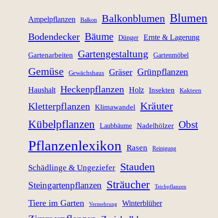
Blumen
Balkonblumen
Ampelpflanzen
Balkon
Bäume
Bodendecker
Ernte & Lagerung
Dünger
Gartengestaltung
Gartenarbeiten
Gartenmöbel
Gemüse
Grünpflanzen
Gräser
Gewächshaus
Heckenpflanzen
Haushalt
Holz
Insekten
Kakteen
Kräuter
Kletterpflanzen
Klimawandel
Kübelpflanzen
Obst
Nadelhölzer
Laubbäume
Pflanzenlexikon
Rasen
Reinigung
Stauden
Schädlinge & Ungeziefer
Sträucher
Steingartenpflanzen
Teichpflanzen
Tiere im Garten
Winterblüher
Vermehrung