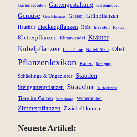
Gartengestaltung
Gartenarbeiten
Gartenmöbel
Gemüse
Grünpflanzen
Gräser
Gewächshaus
Heckenpflanzen
Haushalt
Holz
Insekten
Kakteen
Kräuter
Kletterpflanzen
Klimawandel
Kübelpflanzen
Obst
Nadelhölzer
Laubbäume
Pflanzenlexikon
Rasen
Reinigung
Stauden
Schädlinge & Ungeziefer
Sträucher
Steingartenpflanzen
Teichpflanzen
Tiere im Garten
Winterblüher
Vermehrung
Zimmerpflanzen
Zwiebelblumen
Neueste Artikel: