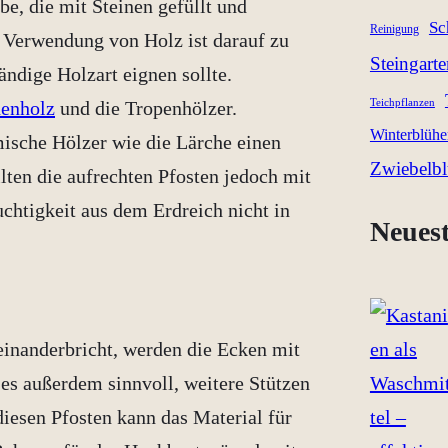
e, die mit Steinen gefüllt und
Sc
Reinigung
 Verwendung von Holz ist darauf zu
Steingart
ändige Holzart eignen sollte.
enholz
und die Tropenhölzer.
Teichpflanzen
Winterblühe
sche Hölzer wie die Lärche einen
Zwiebelb
lten die aufrechten Pfosten jedoch mit
chtigkeit aus dem Erdreich nicht in
Neuest
einanderbricht, werden die Ecken mit
 es außerdem sinnvoll, weitere Stützen
diesen Pfosten kann das Material für