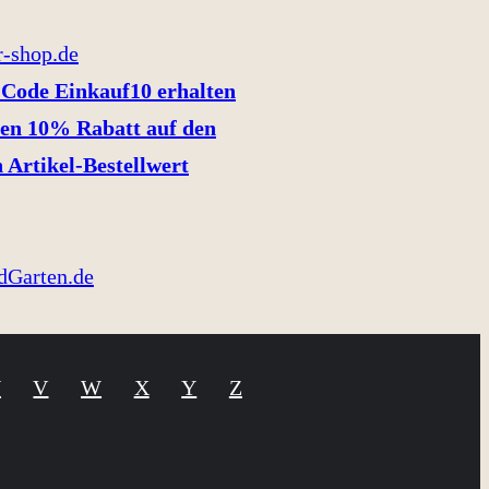
Code Einkauf10 erhalten
en 10% Rabatt auf den
 Artikel-Bestellwert
U
V
W
X
Y
Z