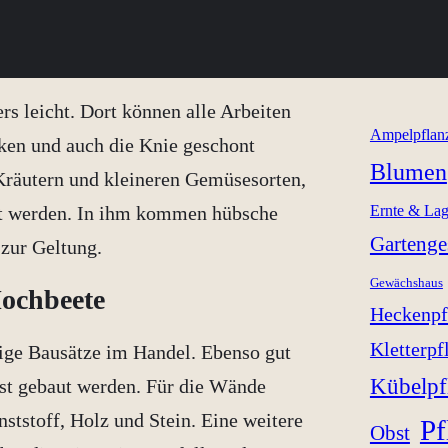
rs leicht. Dort können alle Arbeiten
Ampelpflan
ken und auch die Knie geschont
Blumen
Kräutern und kleineren Gemüsesorten,
gt werden. In ihm kommen hübsche
Ernte & La
Gartenge
zur Geltung.
Gewächshaus
Hochbeete
Heckenpf
Kletterpf
tige Bausätze im Handel. Ebenso gut
Kübelpf
bst gebaut werden. Für die Wände
ststoff, Holz und Stein. Eine weitere
Pf
Obst