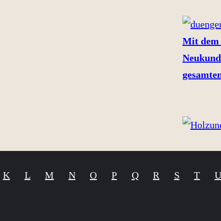
Mit dem 
Neukund
gesamten
K
L
M
N
O
P
Q
R
S
T