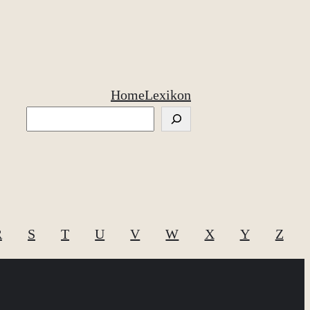
Home
Lexikon
Suchen
R
S
T
U
V
W
X
Y
Z