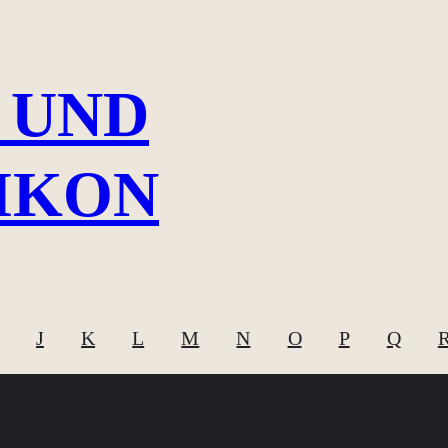
 UND
IKON
J
K
L
M
N
O
P
Q