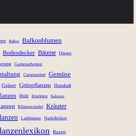
Balkonblumen
zen
Balkon
Bäume
Bodendecker
Dünger
gerung
Gartenarbeiten
staltung
Gemüse
Gartenmöbel
Grünpflanzen
Gräser
Haushalt
lanzen
Holz
Insekten
Kakteen
Kräuter
lanzen
Klimawandel
lanzen
Nadelhölzer
Laubbäume
lanzenlexikon
Rasen