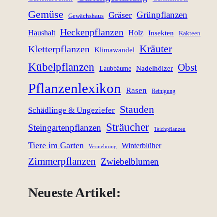
Gemüse
Grünpflanzen
Gräser
Gewächshaus
Heckenpflanzen
Haushalt
Holz
Insekten
Kakteen
Kräuter
Kletterpflanzen
Klimawandel
Kübelpflanzen
Obst
Nadelhölzer
Laubbäume
Pflanzenlexikon
Rasen
Reinigung
Stauden
Schädlinge & Ungeziefer
Sträucher
Steingartenpflanzen
Teichpflanzen
Tiere im Garten
Winterblüher
Vermehrung
Zimmerpflanzen
Zwiebelblumen
Neueste Artikel: