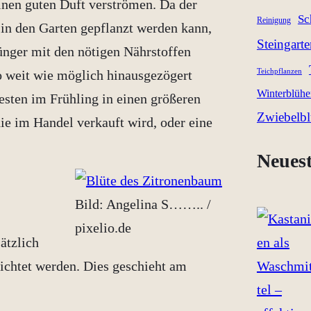
einen guten Duft verströmen. Da der
Sc
Reinigung
in den Garten gepflanzt werden kann,
Steingart
ünger mit den nötigen Nährstoffen
o weit wie möglich hinausgezögert
Teichpflanzen
Winterblühe
esten im Frühling in einen größeren
Zwiebelb
 die im Handel verkauft wird, oder eine
Neuest
Bild: Angelina S…….. /
pixelio.de
ätzlich
ichtet werden. Dies geschieht am