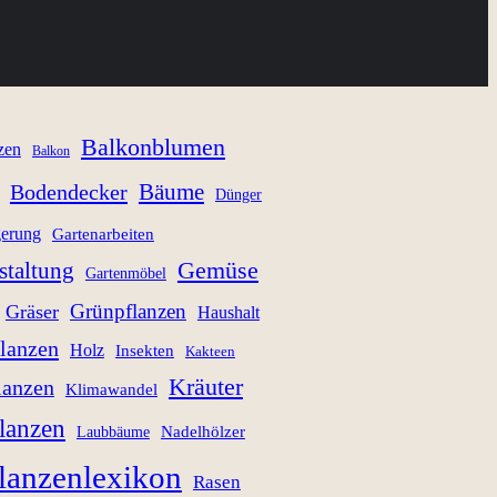
Balkonblumen
zen
Balkon
Bäume
Bodendecker
Dünger
gerung
Gartenarbeiten
staltung
Gemüse
Gartenmöbel
Grünpflanzen
Gräser
Haushalt
lanzen
Holz
Insekten
Kakteen
Kräuter
lanzen
Klimawandel
lanzen
Nadelhölzer
Laubbäume
lanzenlexikon
Rasen