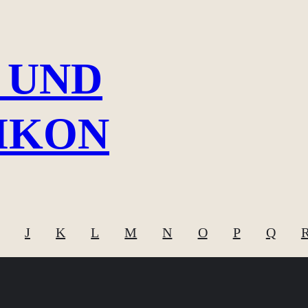
 UND
IKON
J
K
L
M
N
O
P
Q