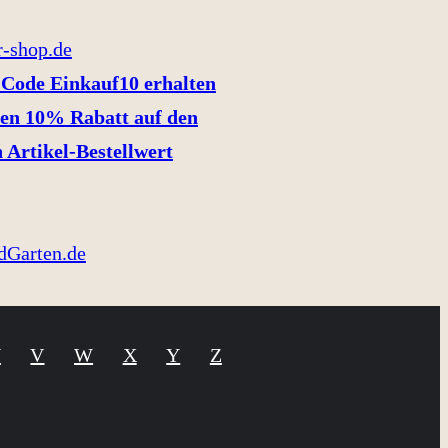
Code Einkauf10 erhalten
en 10% Rabatt auf den
 Artikel-Bestellwert
U
V
W
X
Y
Z