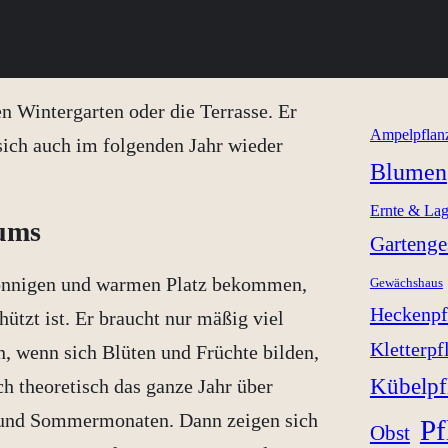
n Wintergarten oder die Terrasse. Er
Ampelpflan
sich auch im folgenden Jahr wieder
Blumen
Ernte & La
aums
Gartenge
sonnigen und warmen Platz bekommen,
Gewächshaus
Heckenpf
ützt ist. Er braucht nur mäßig viel
Kletterpf
, wenn sich Blüten und Früchte bilden,
Kübelpf
h theoretisch das ganze Jahr über
s- und Sommermonaten. Dann zeigen sich
Pf
Obst