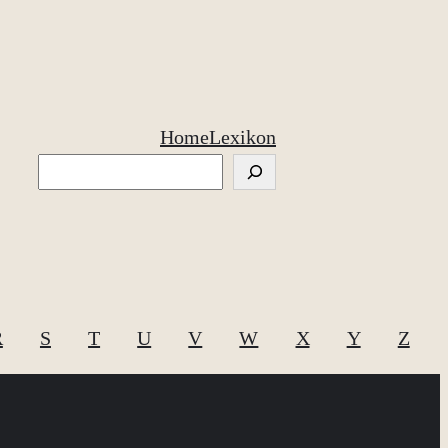
Home
Lexikon
Suchen
R
S
T
U
V
W
X
Y
Z