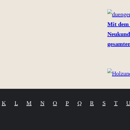
Mit dem 
Neukund
gesamten
K
L
M
N
O
P
Q
R
S
T