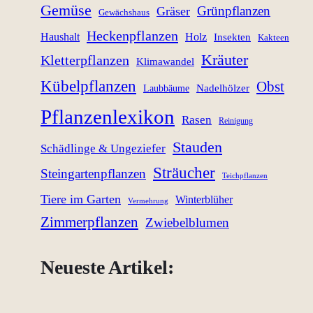
Gemüse
Grünpflanzen
Gräser
Gewächshaus
Heckenpflanzen
Haushalt
Holz
Insekten
Kakteen
Kräuter
Kletterpflanzen
Klimawandel
Kübelpflanzen
Obst
Nadelhölzer
Laubbäume
Pflanzenlexikon
Rasen
Reinigung
Stauden
Schädlinge & Ungeziefer
Sträucher
Steingartenpflanzen
Teichpflanzen
Tiere im Garten
Winterblüher
Vermehrung
Zimmerpflanzen
Zwiebelblumen
Neueste Artikel: