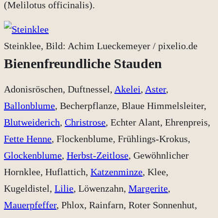
(Melilotus officinalis).
Steinklee, Bild: Achim Lueckemeyer / pixelio.de
Bienenfreundliche Stauden
Adonisröschen, Duftnessel,
Akelei
,
Aster
,
Ballonblume
, Becherpflanze, Blaue Himmelsleiter,
Blutweiderich
,
Christrose
, Echter Alant, Ehrenpreis,
Fette Henne
, Flockenblume, Frühlings-Krokus,
Glockenblume
,
Herbst-Zeitlose
, Gewöhnlicher
Hornklee, Huflattich,
Katzenminze
, Klee,
Kugeldistel,
Lilie
, Löwenzahn,
Margerite
,
Mauerpfeffer
, Phlox, Rainfarn, Roter Sonnenhut,