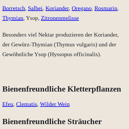
Borretsch
,
Salbei
,
Koriander
,
Oregano
,
Rosmarin
,
Thymian
, Ysop,
Zitronenmelisse
Besonders viel Nektar produzieren der Koriander,
der Gewürz-Thymian (Thymus vulgaris) und der
Gewöhnliche Ysop (Hyssopus officinalis).
Bienenfreundliche Kletterpflanzen
Efeu
,
Clematis
,
Wilder Wein
Bienenfreundliche Sträucher