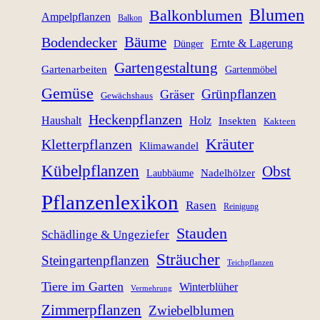
Blumen
Balkonblumen
Ampelpflanzen
Balkon
Bäume
Bodendecker
Ernte & Lagerung
Dünger
Gartengestaltung
Gartenarbeiten
Gartenmöbel
Gemüse
Grünpflanzen
Gräser
Gewächshaus
Heckenpflanzen
Haushalt
Holz
Insekten
Kakteen
Kräuter
Kletterpflanzen
Klimawandel
Kübelpflanzen
Obst
Nadelhölzer
Laubbäume
Pflanzenlexikon
Rasen
Reinigung
Stauden
Schädlinge & Ungeziefer
Sträucher
Steingartenpflanzen
Teichpflanzen
Tiere im Garten
Winterblüher
Vermehrung
Zimmerpflanzen
Zwiebelblumen